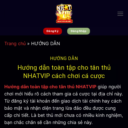
Chuyển
đến
nội
dung
Đăng Ký
Đăng Nhập
Trang chủ
»
HƯỚNG DẪN
HƯỚNG DẪN
Hướng dẫn toàn tập cho tân thủ
NHATVIP cách chơi cá cược
Hướng dẫn toàn tập cho tân thủ NHATVIP
giúp người
chơi mới hiểu rõ cách tham gia cá cược tại địa chỉ này.
Từ đăng ký tài khoản đến giao dịch tài chính hay cách
bảo mật và nhận diện trang lừa đảo đều được cung
cấp chi tiết. Là bet thủ mới chưa có nhiều kinh nghiệm,
bạn chắc chắn sẽ cần những chia sẻ này.