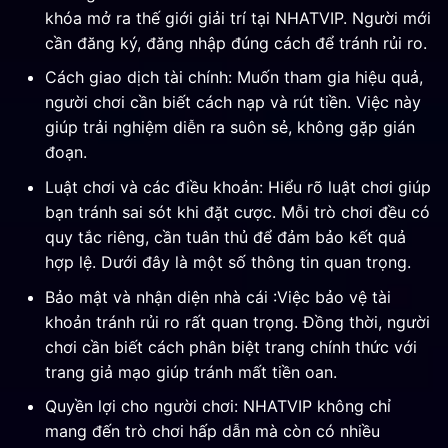
khóa mở ra thế giới giải trí tại NHATVIP. Người mới
cần đăng ký, đăng nhập đúng cách để tránh rủi ro.
Cách giao dịch tài chính: Muốn tham gia hiệu quả,
người chơi cần biết cách nạp và rút tiền. Việc này
giúp trải nghiệm diễn ra suôn sẻ, không gặp gián
đoạn.
Luật chơi và các điều khoản
:
Hiểu rõ luật chơi giúp
bạn tránh sai sót khi đặt cược. Mỗi trò chơi đều có
quy tắc riêng, cần tuân thủ để đảm bảo kết quả
hợp lệ. Dưới đây là một số thông tin quan trọng.
Bảo mật và nhận diện nhà cái
:
Việc bảo vệ tài
khoản tránh rủi ro rất quan trọng. Đồng thời, người
chơi cần biết cách phân biệt trang chính thức với
trang giả mạo giúp tránh mất tiền oan.
Quyền lợi cho người chơi: NHATVIP không chỉ
mang đến trò chơi hấp dẫn mà còn có nhiều