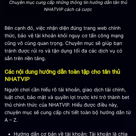
Chuyên mục cung cấp những thông tin hướng dẫn tân thủ
NHATVIP cách cá cược
Bên cạnh đó, việc nhận diện đúng trang web chính
thức, bảo vệ tài khoản khỏi nguy cơ tấn công mạng
cũng vô cùng quan trọng. Chuyên mục sẽ giúp bạn
tránh được rủi ro và tận dụng tối đa các dịch vụ có
sẵn trên nền tảng.
Các nội dung hướng dẫn toàn tập cho tân thủ
NHATVIP
Người chơi cần hiểu rõ tài khoản, giao dịch tài chính,
luật chơi, bảo mật và quyền lợi trước khi trở thành bet
thủ chính thức của NHATVIP. Hiểu được điều này,
chuyên mục sẽ cung cấp chi tiết toàn bộ hướng dẫn từ
A – Z.
Hướng dẫn cơ bản về tài khoản:
Tài khoản là chìa